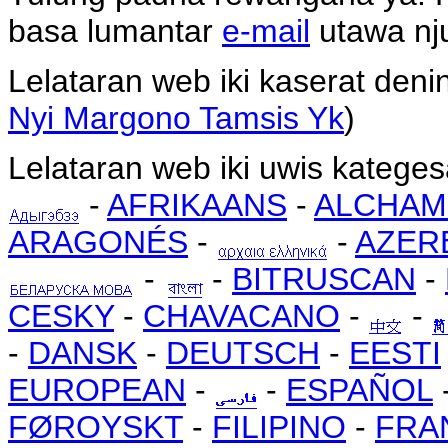
basa lumantar
e-mail
utawa nj
Lelataran web iki kaserat den
Nyi Margono Tamsis Yk
)
Lelataran web iki uwis kateges
-
AFRIKAANS
-
ALCHAM
ARAGONÉS
-
-
AZER
-
-
BITRUSCAN
-
CESKY
-
CHAVACANO
-
-
-
DANSK
-
DEUTSCH
-
EESTI
EUROPEAN
-
-
ESPAÑOL
FØROYSKT
-
FILIPINO
-
FRA