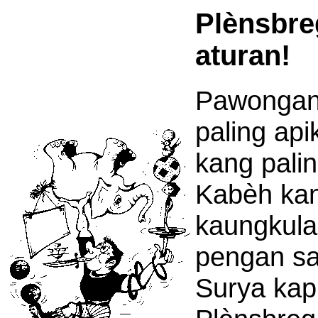
Plènsbre
aturan!
Pawongan 
paling ap
kang palin
Kabèh kan
kaungkula
pengan sa
Surya kapi