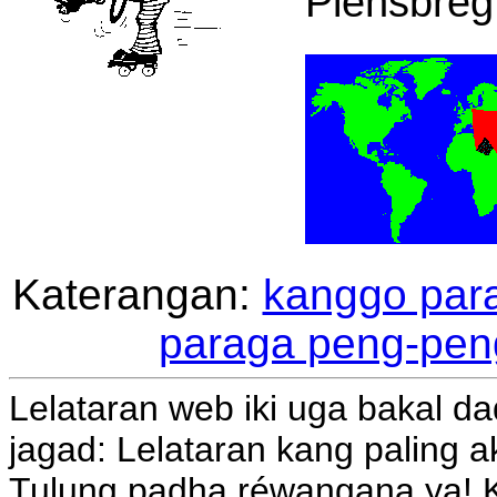
Plènsbreg
Katerangan:
kanggo par
paraga peng-peng
Lelataran web iki uga bakal d
jagad: Lelataran kang paling
Tulung padha réwangana ya! K