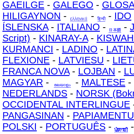
GAEILGE
-
GALEGO
-
GLOS
HILIGAYNON
-
-
-
IDO
ÍSLENSKA
-
ITALIANO
-
-
Script)
-
KINARAY-A
-
KISWAHI
KURMANCI
-
LADINO
-
LATIN
FLEXIONE
-
LATVIESU
-
LIET
FRANCA NOVA
-
LOJBAN
-
L
MAGYAR
-
-
MALTESE
-
NEDERLANDS
-
NORSK (Bok
OCCIDENTAL INTERLINGUE
PANGASINAN
-
PAPIAMENTU
POLSKI
-
PORTUGUÊS
-