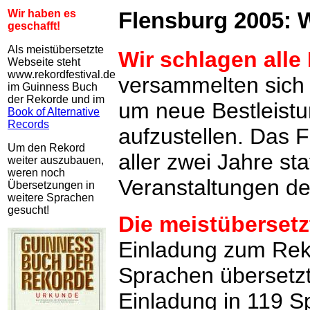
Wir haben es
Flensburg 2005: W
geschafft!
Als meistübersetzte
Wir schlagen alle
Webseite steht
www.rekordfestival.de
versammelten sich 
im Guinness Buch
der Rekorde und im
um neue Bestleistu
Book of Alternative
Records
aufzustellen. Das F
Um den Rekord
aller zwei Jahre sta
weiter auszubauen,
weren noch
Veranstaltungen d
Übersetzungen in
weitere Sprachen
gesucht!
Die meistübersetz
Einladung zum Reko
Sprachen übersetzt.
Einladung in 119 S